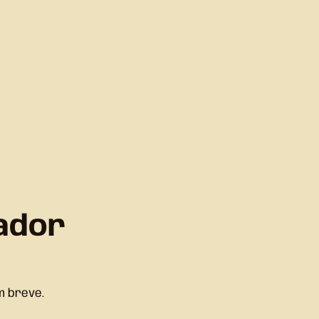
ador
m breve.